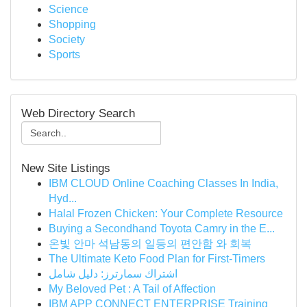
Science
Shopping
Society
Sports
Web Directory Search
New Site Listings
IBM CLOUD Online Coaching Classes In India,
Hyd...
Halal Frozen Chicken: Your Complete Resource
Buying a Secondhand Toyota Camry in the E...
온빛 안마 석남동의 일등의 편안함 와 회복
The Ultimate Keto Food Plan for First-Timers
اشتراك سمارترز: دليل شامل
My Beloved Pet : A Tail of Affection
IBM APP CONNECT ENTERPRISE Training