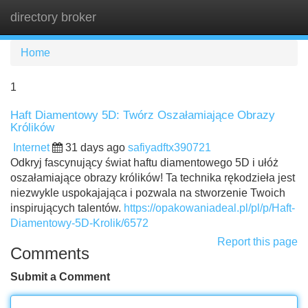
directory broker
Tog
navi
Home
1
Haft Diamentowy 5D: Twórz Oszałamiające Obrazy
Królików
Internet
31 days ago
safiyadftx390721
Odkryj fascynujący świat haftu diamentowego 5D i ułóż
oszałamiające obrazy królików! Ta technika rękodzieła jest
niezwykle uspokajająca i pozwala na stworzenie Twoich
inspirujących talentów.
https://opakowaniadeal.pl/pl/p/Haft-
Diamentowy-5D-Krolik/6572
Report this page
Comments
Submit a Comment