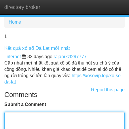
directory broker
Tog
navi
Home
1
Kết quả xổ số Đà Lạt mới nhất
Internet
32 days ago
rajanrkzf297777
Cập nhật mới nhất kết quả xổ số đã thu hút sự chú ý của
cộng đồng. Nhiều khán giả khao khát để xem ai đó có thể
người trúng số lớn lần quay vừa
https://xosovip.top/xo-so-
da-lat
Report this page
Comments
Submit a Comment