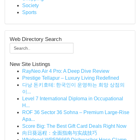
Society
Sports
Web Directory Search
New Site Listings
RayNeo Air 4 Pro: A Deep Dive Review
Prestige Tellapur – Luxury Living Redefined
다낭 돈키호테: 한국인이 운영하는 희망 상점의
이...
Level 7 International Diploma in Occupational
H...
ROF 36 Sector 36 Sohna – Premium Large-Rise
Apa...
Score Big: The Best Gift Card Deals Right Now
向日葵远程：全面指南与实战技巧
Whirlpool WP596669 Dishwasher Hose Clamp