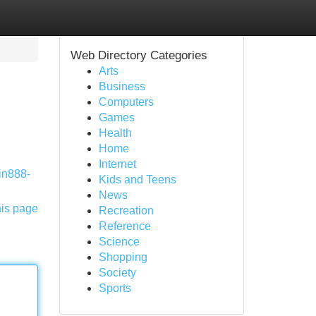
Web Directory Categories
Arts
Business
Computers
Games
Health
Home
Internet
win888-
Kids and Teens
News
his page
Recreation
Reference
Science
Shopping
Society
Sports