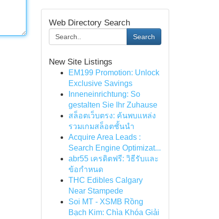
Web Directory Search
Search
New Site Listings
EM199 Promotion: Unlock
Exclusive Savings
Inneneinrichtung: So
gestalten Sie Ihr Zuhause
สล็อตเว็บตรง: ค้นพบแหล่ง
รวมเกมสล็อตชั้นนำ
Acquire Area Leads :
Search Engine Optimizat...
abr55 เครดิตฟรี: วิธีรับและ
ข้อกำหนด
THC Edibles Calgary
Near Stampede
Soi MT - XSMB Rồng
Bạch Kim: Chìa Khóa Giải