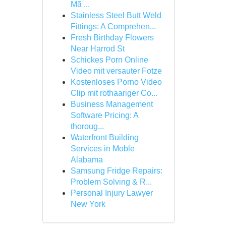
Mã ...
Stainless Steel Butt Weld
Fittings: A Comprehen...
Fresh Birthday Flowers
Near Harrod St
Schickes Porn Online
Video mit versauter Fotze
Kostenloses Porno Video
Clip mit rothaariger Co...
Business Management
Software Pricing: A
thoroug...
Waterfront Building
Services in Moble
Alabama
Samsung Fridge Repairs:
Problem Solving & R...
Personal Injury Lawyer
New York