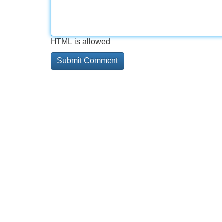
HTML is allowed