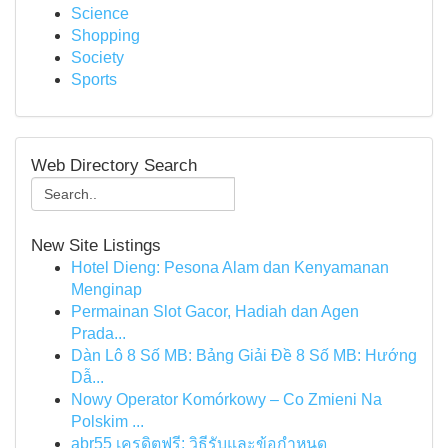
Science
Shopping
Society
Sports
Web Directory Search
New Site Listings
Hotel Dieng: Pesona Alam dan Kenyamanan
Menginap
Permainan Slot Gacor, Hadiah dan Agen
Prada...
Dàn Lô 8 Số MB: Bảng Giải Đề 8 Số MB: Hướng
Dẫ...
Nowy Operator Komórkowy – Co Zmieni Na
Polskim ...
abr55 เครดิตฟรี: วิธีรับและข้อกำหนด