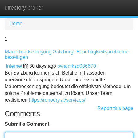
directory broker
Tog
navi
Home
1
Mauertrockenlegung Salzburg: Feuchtigkeitsprobleme
beseitigen
Internet
30 days ago
owainiksd086670
Bei Salzburg können sich Befälle in Fassaden
unerwünscht ausprägen. Unser professionelle
Mauertrockenlegung bedeutet die effektivste Methode, um
solche Probleme dauerhaft zu lösen. Unser Team
realisieren
https://renodry.at/services/
Report this page
Comments
Submit a Comment