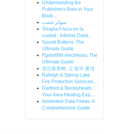
Understanding the
Publisher's Role in Your
Book...
سواتر خشب
Terapia Física en la
ciudad : Informe Detal...
Sound Buttons: The
Ultimate Guide
Pgslot999 electrikora: The
Ultimate Guide
장안동호빠, 그 밤의 풍경
Raleigh & Spring Lake
Fire Protection Services:...
Dartford & Bexleyheath: :
Your Area Heating Exp...
Amibroker Data Feeds: A
Comprehensive Guide