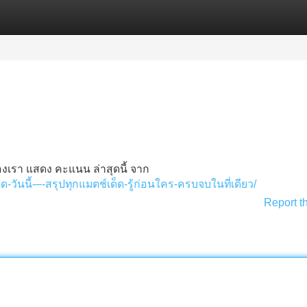
Categories
Register
Login
งเรา แสดง คะแนน ล่าสุดนี้ จาก
วันนี้-–-สรุปทุกแมตช์เด็ด-รู้ก่อนใคร-ครบจบในที่เดียว/
Report t