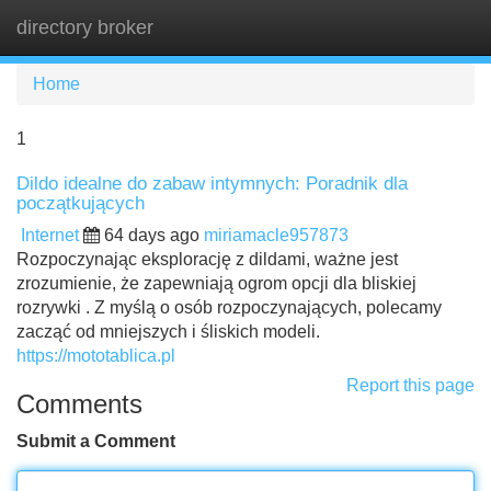
directory broker
Tog
navi
Home
1
Dildo idealne do zabaw intymnych: Poradnik dla
początkujących
Internet
64 days ago
miriamacle957873
Rozpoczynając eksplorację z dildami, ważne jest
zrozumienie, że zapewniają ogrom opcji dla bliskiej
rozrywki . Z myślą o osób rozpoczynających, polecamy
zacząć od mniejszych i śliskich modeli.
https://mototablica.pl
Report this page
Comments
Submit a Comment