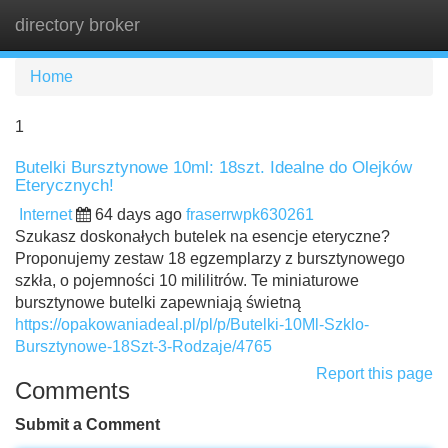
directory broker
Tog
navi
Home
1
Butelki Bursztynowe 10ml: 18szt. Idealne do Olejków
Eterycznych!
Internet
64 days ago
fraserrwpk630261
Szukasz doskonałych butelek na esencje eteryczne?
Proponujemy zestaw 18 egzemplarzy z bursztynowego
szkła, o pojemności 10 mililitrów. Te miniaturowe
bursztynowe butelki zapewniają świetną
https://opakowaniadeal.pl/pl/p/Butelki-10Ml-Szklo-
Bursztynowe-18Szt-3-Rodzaje/4765
Report this page
Comments
Submit a Comment