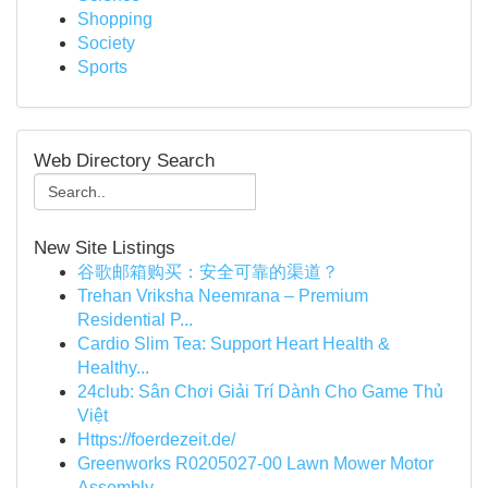
Shopping
Society
Sports
Web Directory Search
New Site Listings
谷歌邮箱购买：安全可靠的渠道？
Trehan Vriksha Neemrana – Premium
Residential P...
Cardio Slim Tea: Support Heart Health &
Healthy...
24club: Sân Chơi Giải Trí Dành Cho Game Thủ
Việt
Https://foerdezeit.de/
Greenworks R0205027-00 Lawn Mower Motor
Assembly