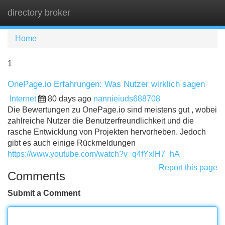
directory broker
Tog
navi
Home
1
OnePage.io Erfahrungen: Was Nutzer wirklich sagen
Internet
80 days ago
nannieiuds688708
Die Bewertungen zu OnePage.io sind meistens gut , wobei
zahlreiche Nutzer die Benutzerfreundlichkeit und die
rasche Entwicklung von Projekten hervorheben. Jedoch
gibt es auch einige Rückmeldungen
https://www.youtube.com/watch?v=q4fYxIH7_hA
Report this page
Comments
Submit a Comment