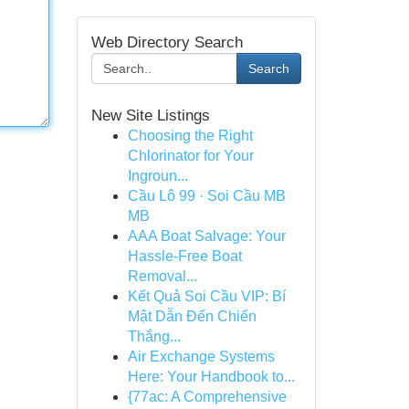
Web Directory Search
Search
New Site Listings
Choosing the Right
Chlorinator for Your
Ingroun...
Cầu Lô 99 · Soi Cầu MB
MB
AAA Boat Salvage: Your
Hassle-Free Boat
Removal...
Kết Quả Soi Cầu VIP: Bí
Mật Dẫn Đến Chiến
Thắng...
Air Exchange Systems
Here: Your Handbook to...
{77ac: A Comprehensive