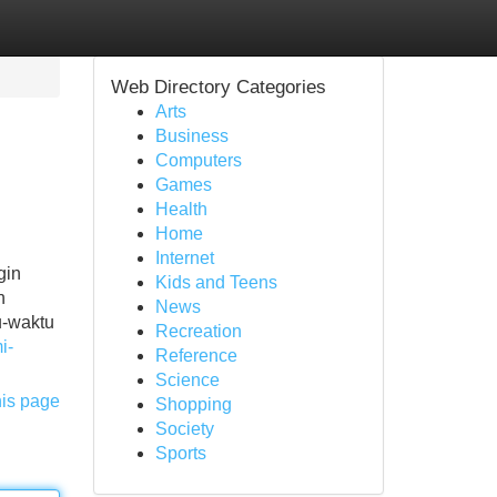
Web Directory Categories
Arts
Business
Computers
Games
Health
Home
Internet
gin
Kids and Teens
n
News
u-waktu
Recreation
i-
Reference
Science
his page
Shopping
Society
Sports