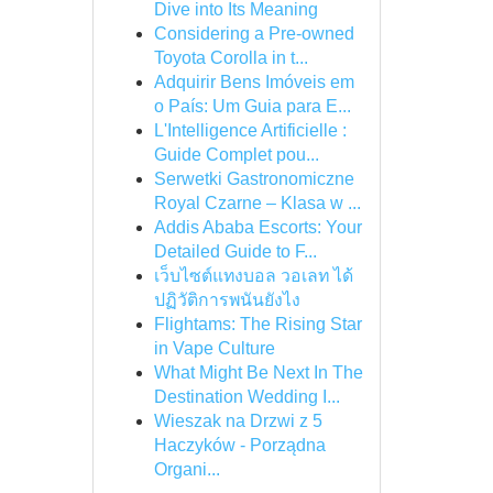
Dive into Its Meaning
Considering a Pre-owned
Toyota Corolla in t...
Adquirir Bens Imóveis em
o País: Um Guia para E...
L'Intelligence Artificielle :
Guide Complet pou...
Serwetki Gastronomiczne
Royal Czarne – Klasa w ...
Addis Ababa Escorts: Your
Detailed Guide to F...
เว็บไซต์แทงบอล วอเลท ได้
ปฏิวัติการพนันยังไง
Flightams: The Rising Star
in Vape Culture
What Might Be Next In The
Destination Wedding I...
Wieszak na Drzwi z 5
Haczyków - Porządna
Organi...