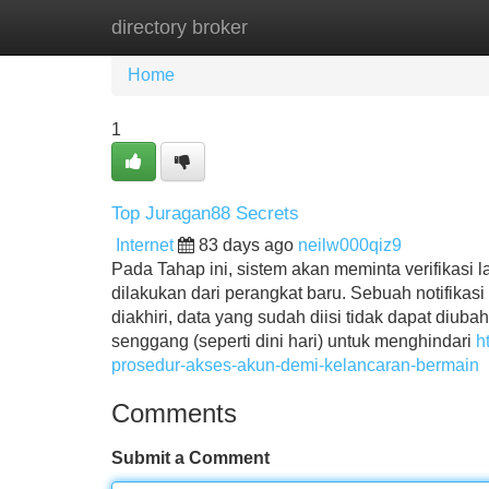
directory broker
Home
New Site Listings
Add Site
Home
1
Top Juragan88 Secrets
Internet
83 days ago
neilw000qiz9
Pada Tahap ini, sistem akan meminta verifikasi 
dilakukan dari perangkat baru. Sebuah notifika
diakhiri, data yang sudah diisi tidak dapat diu
senggang (seperti dini hari) untuk menghindari
h
prosedur-akses-akun-demi-kelancaran-bermain
Comments
Submit a Comment