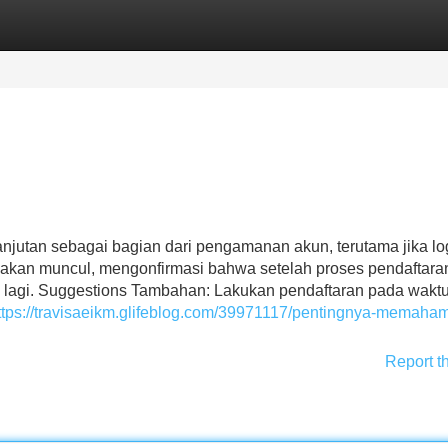
Categories
Register
Login
lanjutan sebagai bagian dari pengamanan akun, terutama jika lo
si akan muncul, mengonfirmasi bahwa setelah proses pendaftara
bah lagi. Suggestions Tambahan: Lakukan pendaftaran pada wakt
ttps://travisaeikm.glifeblog.com/39971117/pentingnya-memaham
Report t