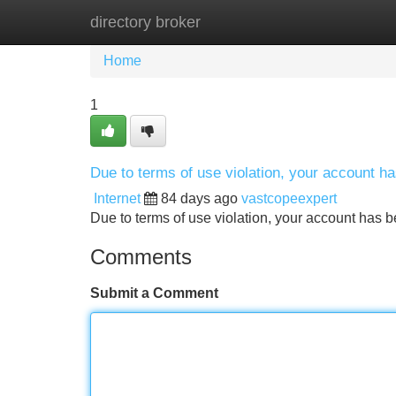
directory broker
Home
New Site Listings
Add Site
Home
1
Due to terms of use violation, your account 
Internet
84 days ago
vastcopeexpert
Due to terms of use violation, your account ha
Comments
Submit a Comment