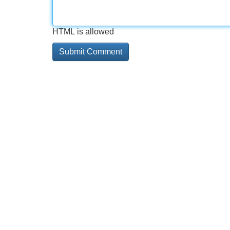
HTML is allowed