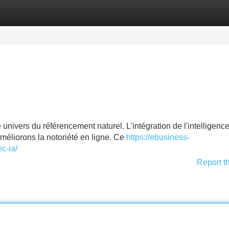
Categories
Register
Login
nivers du référencement naturel. L'intégration de l'intelligence
méliorons la notoriété en ligne. Ce
https://ebusiness-
c-ia/
Report t