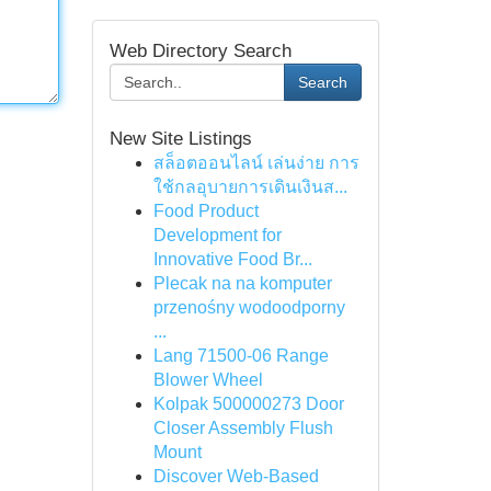
Web Directory Search
Search
New Site Listings
สล็อตออนไลน์ เล่นง่าย การ
ใช้กลอุบายการเดินเงินส...
Food Product
Development for
Innovative Food Br...
Plecak na na komputer
przenośny wodoodporny
...
Lang 71500-06 Range
Blower Wheel
Kolpak 500000273 Door
Closer Assembly Flush
Mount
Discover Web-Based