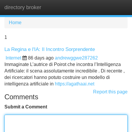
directory broker
Tog
navi
Home
1
La Regina e l'IA: Il Incontro Sorprendente
Internet
86 days ago
andrewggwe287262
Immaginate L’autrice di Poirot che incontra l’Intelligenza
Artificiale: il scena assolutamente incredibile . Di recente ,
dei ricercatori hanno potuto costruire un modello di
intelligenza artificiale in
https://agathaai.net
Report this page
Comments
Submit a Comment