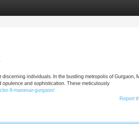
Categories
Register
Login
s
r discerning individuals. In the bustling metropolis of Gurgaon,
ed opulence and sophistication. These meticulously
ector-9-manesar-gurgaon/
Report t