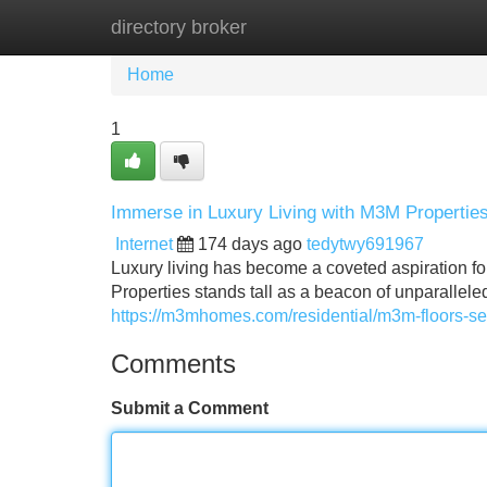
directory broker
Home
New Site Listings
Add Site
Home
1
Immerse in Luxury Living with M3M Propertie
Internet
174 days ago
tedytwy691967
Luxury living has become a coveted aspiration fo
Properties stands tall as a beacon of unparallel
https://m3mhomes.com/residential/m3m-floors-s
Comments
Submit a Comment