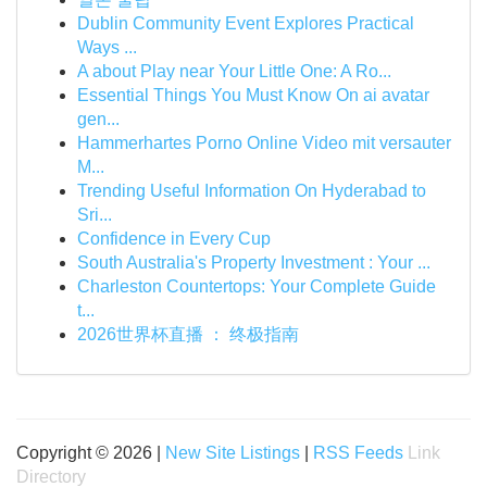
Dublin Community Event Explores Practical
Ways ...
A about Play near Your Little One: A Ro...
Essential Things You Must Know On ai avatar
gen...
Hammerhartes Porno Online Video mit versauter
M...
Trending Useful Information On Hyderabad to
Sri...
Confidence in Every Cup
South Australia's Property Investment : Your ...
Charleston Countertops: Your Complete Guide
t...
2026世界杯直播 ： 终极指南
Copyright © 2026 |
New Site Listings
|
RSS Feeds
Link
Directory