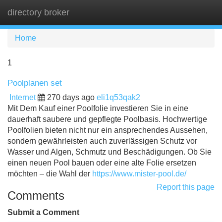
directory broker
Tog
navi
Home
1
Poolplanen set
Internet
270 days ago
eli1q53qak2
Mit Dem Kauf einer Poolfolie investieren Sie in eine
dauerhaft saubere und gepflegte Poolbasis. Hochwertige
Poolfolien bieten nicht nur ein ansprechendes Aussehen,
sondern gewährleisten auch zuverlässigen Schutz vor
Wasser und Algen, Schmutz und Beschädigungen. Ob Sie
einen neuen Pool bauen oder eine alte Folie ersetzen
möchten – die Wahl der
https://www.mister-pool.de/
Report this page
Comments
Submit a Comment