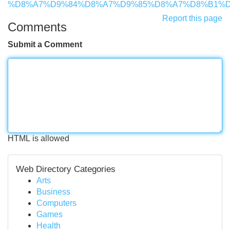
%D8%A7%D9%84%D8%A7%D9%85%D8%A7%D8%B1%D
Report this page
Comments
Submit a Comment
HTML is allowed
Web Directory Categories
Arts
Business
Computers
Games
Health