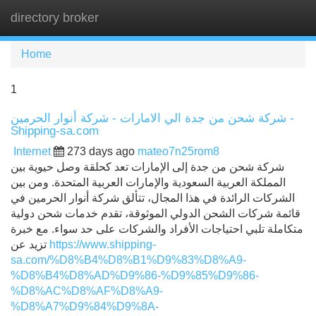
directory broker
Tog
navi
Home
1
شركة شحن من جدة الي الامارات - شركة أنوار الحرمين -
Shipping-sa.com
Internet
273 days ago
mateo7n25rom8
شركة شحن من جدة إلى الإمارات تعد كحلقة وصل حيوية بين
المملكة العربية السعودية والإمارات العربية المتحدة. ومن بين
الشركات الرائدة في هذا المجال، تتألق شركة أنوار الحرمين في
قائمة شركات الشحن الدولي الموثوقة، تقدم خدمات شحن دولية
متكاملة تلبي احتياجات الأفراد والشركات على حد سواء. مع خبرة
تزيد عن
https://www.shipping-
sa.com/%D8%B4%D8%B1%D9%83%D8%A9-
%D8%B4%D8%AD%D9%86-%D9%85%D9%86-
%D8%AC%D8%AF%D8%A9-
%D8%A7%D9%84%D9%8A-