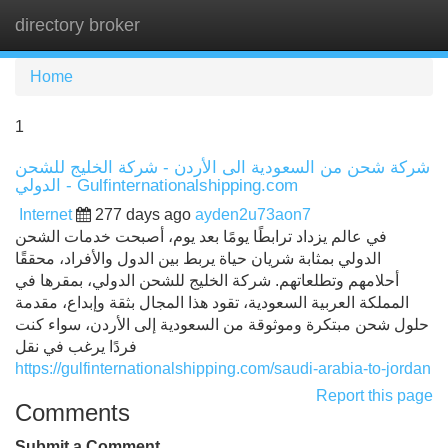
directory broker
Tog
navi
Home
1
شركة شحن من السعودية الى الأردن - شركة الخليج للشحن
الدولي - Gulfinternationalshipping.com
Internet
277 days ago
ayden2u73aon7
في عالم يزداد ترابطًا يومًا بعد يوم، أصبحت خدمات الشحن
الدولي بمثابة شريان حياة يربط بين الدول والأفراد، محققًا
أحلامهم وتطلعاتهم. شركة الخليج للشحن الدولي، بمقرها في
المملكة العربية السعودية، تقود هذا المجال بثقة وإبداع، مقدمة
حلول شحن مبتكرة وموثوقة من السعودية إلى الأردن، سواء كنت
فردًا يرغب في نقل
https://gulfinternationalshipping.com/saudi-arabia-to-jordan
Report this page
Comments
Submit a Comment