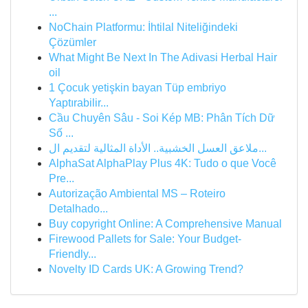
...
NoChain Platformu: İhtilal Niteliğindeki
Çözümler
What Might Be Next In The Adivasi Herbal Hair
oil
1 Çocuk yetişkin bayan Tüp embriyo
Yaptırabilir...
Cầu Chuyên Sâu - Soi Kép MB: Phân Tích Dữ
Số ...
ملاعق العسل الخشبية.. الأداة المثالية لتقديم ال...
AlphaSat AlphaPlay Plus 4K: Tudo o que Você
Pre...
Autorização Ambiental MS – Roteiro
Detalhado...
Buy copyright Online: A Comprehensive Manual
Firewood Pallets for Sale: Your Budget-
Friendly...
Novelty ID Cards UK: A Growing Trend?