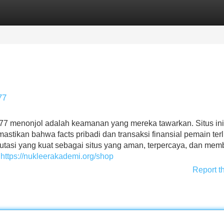
Categories
Register
Login
77
77 menonjol adalah keamanan yang mereka tawarkan. Situs ini
stikan bahwa facts pribadi dan transaksi finansial pemain ter
utasi yang kuat sebagai situs yang aman, terpercaya, dan mem
a
https://nukleerakademi.org/shop
Report t