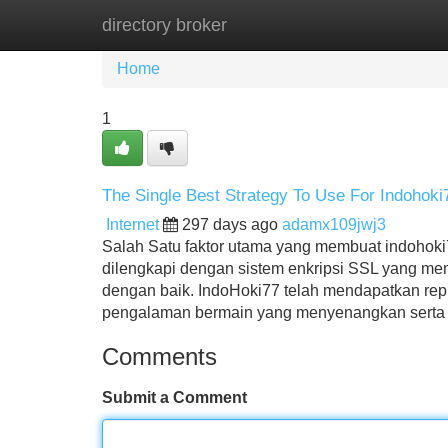
directory broker
Home
New Site Listings
Add Site
Home
1
The Single Best Strategy To Use For Indohoki
Internet
297 days ago
adamx109jwj3
Salah Satu faktor utama yang membuat indohoki
dilengkapi dengan sistem enkripsi SSL yang mema
dengan baik. IndoHoki77 telah mendapatkan rep
pengalaman bermain yang menyenangkan sert
Comments
Submit a Comment