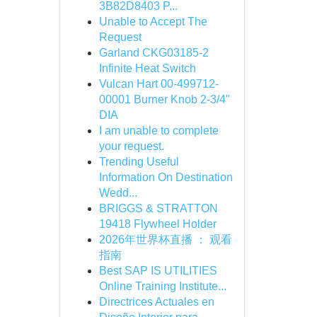
3B82D8403 P...
Unable to Accept The
Request
Garland CKG03185-2
Infinite Heat Switch
Vulcan Hart 00-499712-
00001 Burner Knob 2-3/4"
DIA
I am unable to complete
your request.
Trending Useful
Information On Destination
Wedd...
BRIGGS & STRATTON
19418 Flywheel Holder
2026年世界杯直播 ： 观看
指南
Best SAP IS UTILITIES
Online Training Institute...
Directrices Actuales en