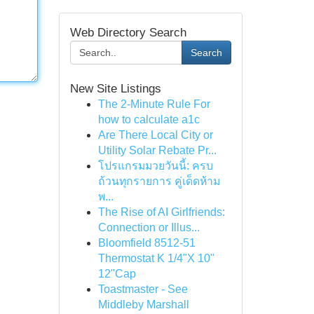
Web Directory Search
Search
New Site Listings
The 2-Minute Rule For
how to calculate a1c
Are There Local City or
Utility Solar Rebate Pr...
โปรแกรมมวยวันนี้: ครบ
ถ้วนทุกรายการ คู่เด็ดห้าม
พ...
The Rise of AI Girlfriends:
Connection or Illus...
Bloomfield 8512-51
Thermostat K 1/4"X 10"
12"Cap
Toastmaster - See
Middleby Marshall