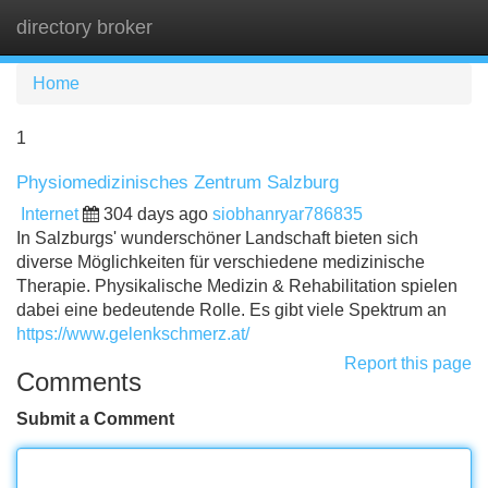
directory broker
Tog
navi
Home
1
Physiomedizinisches Zentrum Salzburg
Internet
304 days ago
siobhanryar786835
In Salzburgs' wunderschöner Landschaft bieten sich
diverse Möglichkeiten für verschiedene medizinische
Therapie. Physikalische Medizin & Rehabilitation spielen
dabei eine bedeutende Rolle. Es gibt viele Spektrum an
https://www.gelenkschmerz.at/
Report this page
Comments
Submit a Comment