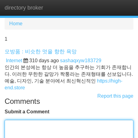
directory broker
Tog
navi
Home
1
모방품 : 비슷한 멋을 향한 욕망
Internet
310 days ago
sashaqxyw183729
인간의 본성에는 항상 더 높음을 추구하는 기회가 존재합니
다. 이러한 무한한 갈망가 짝퉁라는 존재형태를 선보입니다.
예술, 디자인, 기술 분야에서 최신혁신적인
https://high-
end.store
Report this page
Comments
Submit a Comment