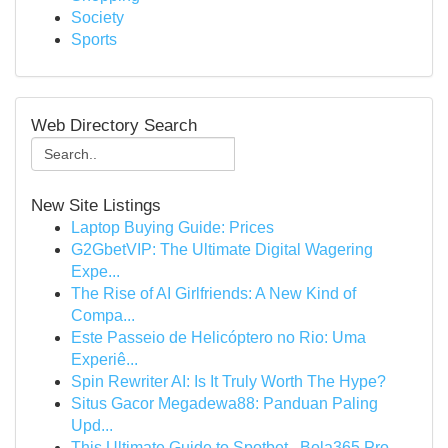
Society
Sports
Web Directory Search
New Site Listings
Laptop Buying Guide: Prices
G2GbetVIP: The Ultimate Digital Wagering
Expe...
The Rise of AI Girlfriends: A New Kind of
Compa...
Este Passeio de Helicóptero no Rio: Uma
Experiê...
Spin Rewriter AI: Is It Truly Worth The Hype?
Situs Gacor Megadewa88: Panduan Paling
Upd...
This Ultimate Guide to Spotbet , Bola365 Pro , ...