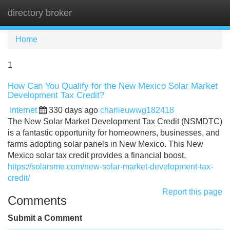
directory broker
Tog
navi
Home
1
How Can You Qualify for the New Mexico Solar Market
Development Tax Credit?
Internet
330 days ago
charlieuwwg182418
The New Solar Market Development Tax Credit (NSMDTC)
is a fantastic opportunity for homeowners, businesses, and
farms adopting solar panels in New Mexico. This New
Mexico solar tax credit provides a financial boost,
https://solarsme.com/new-solar-market-development-tax-
credit/
Report this page
Comments
Submit a Comment