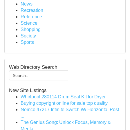
News
Recreation
Reference
Science
Shopping
Society
Sports
Web Directory Search
New Site Listings
Whirlpool 280114 Drum Seal Kit for Dryer
Buying copyright online for sale top quality
Nemco 47217 Infinite Switch W/ Horizontal Post
...
The Genius Song: Unlock Focus, Memory &
Mental