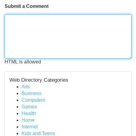
Submit a Comment
HTML is allowed
Web Directory Categories
Arts
Business
Computers
Games
Health
Home
Internet
Kids and Teens