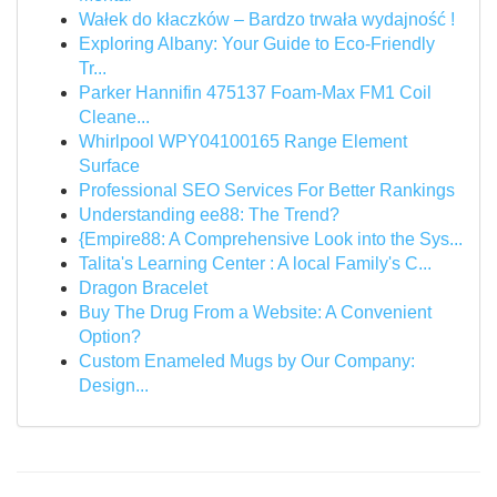
Wałek do kłaczków – Bardzo trwała wydajność !
Exploring Albany: Your Guide to Eco-Friendly
Tr...
Parker Hannifin 475137 Foam-Max FM1 Coil
Cleane...
Whirlpool WPY04100165 Range Element
Surface
Professional SEO Services For Better Rankings
Understanding ee88: The Trend?
{Empire88: A Comprehensive Look into the Sys...
Talita's Learning Center : A local Family's C...
Dragon Bracelet
Buy The Drug From a Website: A Convenient
Option?
Custom Enameled Mugs by Our Company:
Design...