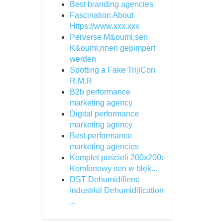
Best branding agencies
Fascination About
Https://www.xxx.xxx
Perverse M&ouml;sen
K&ouml;nnen gepimpert
werden
Spotting a Fake TrijiCon
R.M.R
B2b performance
marketing agency
Digital performance
marketing agency
Best performance
marketing agencies
Komplet pościeli 200x200:
Komfortowy sen w błęk...
DST Dehumidifiers:
Industrial Dehumidification
...