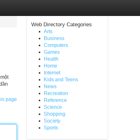
Web Directory Categories
Arts
Business
Computers
Games
Health
Home
Internet
 một
Kids and Teens
 dần
News
Recreation
his page
Reference
Science
Shopping
Society
Sports