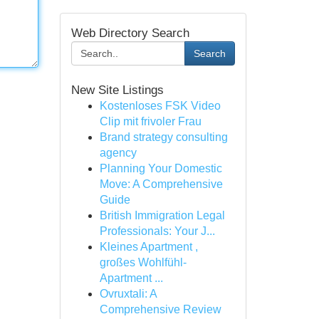
Web Directory Search
Search
New Site Listings
Kostenloses FSK Video
Clip mit frivoler Frau
Brand strategy consulting
agency
Planning Your Domestic
Move: A Comprehensive
Guide
British Immigration Legal
Professionals: Your J...
Kleines Apartment ,
großes Wohlfühl-
Apartment ...
Ovruxtali: A
Comprehensive Review