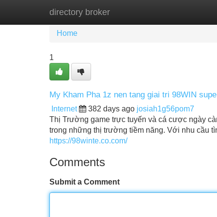
directory broker
Home
New Site Listings
Add Site
Home
1
My Kham Pha 1z nen tang giai tri 98WIN supe
Internet
382 days ago
josiah1g56pom7
Thị Trường game trực tuyến và cá cược ngày càn
trong những thị trường tiềm năng. Với nhu cầu tì
https://98winte.co.com/
Comments
Submit a Comment