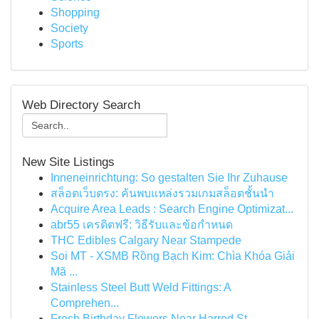
Shopping
Society
Sports
Web Directory Search
New Site Listings
Inneneinrichtung: So gestalten Sie Ihr Zuhause
สล็อตเว็บตรง: ค้นพบแหล่งรวมเกมสล็อตชั้นนำ
Acquire Area Leads : Search Engine Optimizat...
abr55 เครดิตฟรี: วิธีรับและข้อกำหนด
THC Edibles Calgary Near Stampede
Soi MT - XSMB Rồng Bạch Kim: Chìa Khóa Giải
Mã ...
Stainless Steel Butt Weld Fittings: A
Comprehen...
Fresh Birthday Flowers Near Harrod St