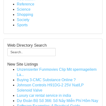
Reference
Science
Shopping
Society
Sports
Web Directory Search
New Site Listings
Unzensierter Funmovies Clip Mit spermageilem
La...
Buying 3-CMC Substance Online ?
Johnson Controls H91DG-2 25V Nat/LP
Solenoid Valve
Luxury car rental service in india
Dự Đoán Bộ Số 366: Số Nảy Miễn Phí Hôm Nay
Software Examples: A Practical Guide