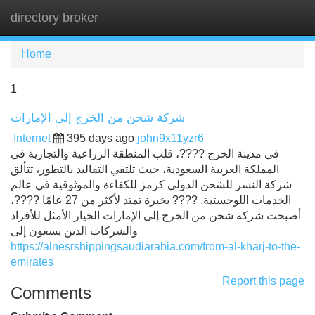
directory broker
Tog
navi
Home
1
شركة شحن من الخرج إلى الإمارات
Internet
395 days ago
john9x11yzr6
في مدينة الخرج ????، قلب المنطقة الزراعية والتجارية في
المملكة العربية السعودية، حيث تلتقي التقاليد بالتطور، تتألق
شركة النسر للشحن الدولي كرمز للكفاءة والموثوقية في عالم
الخدمات اللوجستية. ???? بخبرة تمتد لأكثر من 27 عامًا ????،
أصبحت شركة شحن من الخرج إلى الإمارات الخيار الأمثل للأفراد
والشركات الذين يسعون إلى
https://alnesrshippingsaudiarabia.com/from-al-kharj-to-the-
emirates
Report this page
Comments