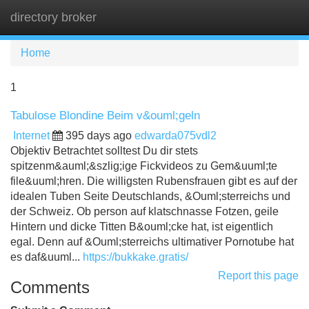
directory broker
Tog
navi
Home
1
Tabulose Blondine Beim v&ouml;geln
Internet
395 days ago
edwarda075vdl2
Objektiv Betrachtet solltest Du dir stets
spitzenm&auml;&szlig;ige Fickvideos zu Gem&uuml;te
file&uuml;hren. Die willigsten Rubensfrauen gibt es auf der
idealen Tuben Seite Deutschlands, &Ouml;sterreichs und
der Schweiz. Ob person auf klatschnasse Fotzen, geile
Hintern und dicke Titten B&ouml;cke hat, ist eigentlich
egal. Denn auf &Ouml;sterreichs ultimativer Pornotube hat
es daf&uuml...
https://bukkake.gratis/
Report this page
Comments