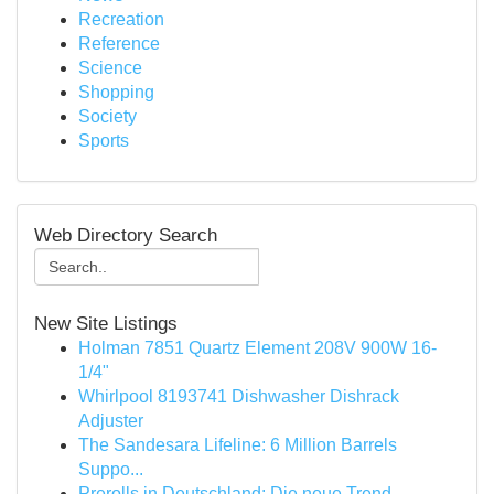
Recreation
Reference
Science
Shopping
Society
Sports
Web Directory Search
New Site Listings
Holman 7851 Quartz Element 208V 900W 16-
1/4"
Whirlpool 8193741 Dishwasher Dishrack
Adjuster
The Sandesara Lifeline: 6 Million Barrels
Suppo...
Prerolls in Deutschland: Die neue Trend-