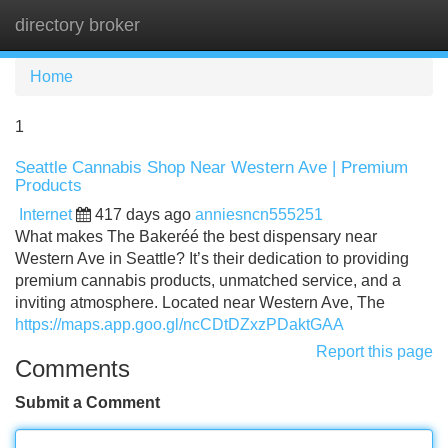
directory broker
Tog
navi
Home
1
Seattle Cannabis Shop Near Western Ave | Premium
Products
Internet
417 days ago
anniesncn555251
What makes The Bakeréé the best dispensary near
Western Ave in Seattle? It’s their dedication to providing
premium cannabis products, unmatched service, and a
inviting atmosphere. Located near Western Ave, The
https://maps.app.goo.gl/ncCDtDZxzPDaktGAA
Report this page
Comments
Submit a Comment