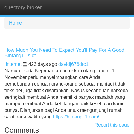
directory broker
Tog
navi
Home
1
How Much You Need To Expect You'll Pay For A Good
Bintang11 slot
Internet
423 days ago
davidj676drc1
Namun, Pada Kepribadian horoskop ulang tahun 11
November perlu menyeimbangkan cara Anda
berhubungan dengan orang-orang sebagai menjadi tidak
fleksibel juga tidak disarankan. Kasus kecanduan narkoba
seringkali membuat Anda memiliki banyak masalah yang
mampu membuat Anda kehilangan baik kesehatan kamu
punya. Dianjurkan bagi Anda untuk mengunjungi rumah
sakit pada waktu yang
https://bintang11.com/
Report this page
Comments