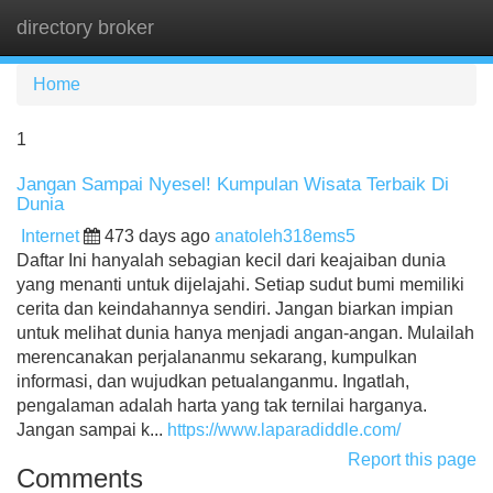
directory broker
Tog
navi
Home
1
Jangan Sampai Nyesel! Kumpulan Wisata Terbaik Di
Dunia
Internet
473 days ago
anatoleh318ems5
Daftar Ini hanyalah sebagian kecil dari keajaiban dunia
yang menanti untuk dijelajahi. Setiap sudut bumi memiliki
cerita dan keindahannya sendiri. Jangan biarkan impian
untuk melihat dunia hanya menjadi angan-angan. Mulailah
merencanakan perjalananmu sekarang, kumpulkan
informasi, dan wujudkan petualanganmu. Ingatlah,
pengalaman adalah harta yang tak ternilai harganya.
Jangan sampai k...
https://www.laparadiddle.com/
Report this page
Comments