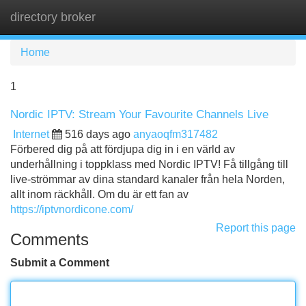
directory broker
Tog
navi
Home
1
Nordic IPTV: Stream Your Favourite Channels Live
Internet
516 days ago
anyaoqfm317482
Förbered dig på att fördjupa dig in i en värld av
underhållning i toppklass med Nordic IPTV! Få tillgång till
live-strömmar av dina standard kanaler från hela Norden,
allt inom räckhåll. Om du är ett fan av
https://iptvnordicone.com/
Report this page
Comments
Submit a Comment