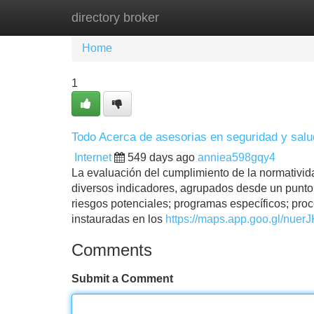
directory broker
Home
New Site Listings
Add Site
Home
1
Todo Acerca de asesorias en seguridad y salud
Internet
549 days ago
anniea598gqy4
La evaluación del cumplimiento de la normativida
diversos indicadores, agrupados desde un punto 
riesgos potenciales; programas específicos; pr
instauradas en los
https://maps.app.goo.gl/nue
Comments
Submit a Comment