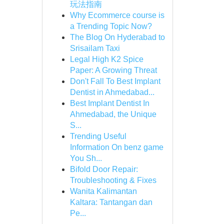
玩法指南
Why Ecommerce course is
a Trending Topic Now?
The Blog On Hyderabad to
Srisailam Taxi
Legal High K2 Spice
Paper: A Growing Threat
Don't Fall To Best Implant
Dentist in Ahmedabad...
Best Implant Dentist In
Ahmedabad, the Unique
S...
Trending Useful
Information On benz game
You Sh...
Bifold Door Repair:
Troubleshooting & Fixes
Wanita Kalimantan
Kaltara: Tantangan dan
Pe...