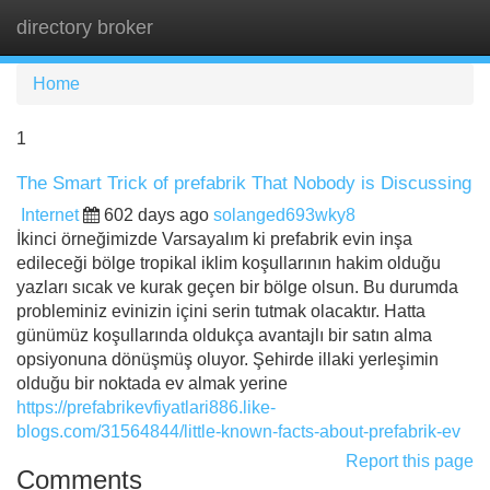
directory broker
Tog
navi
Home
1
The Smart Trick of prefabrik That Nobody is Discussing
Internet
602 days ago
solanged693wky8
İkinci örneğimizde Varsayalım ki prefabrik evin inşa
edileceği bölge tropikal iklim koşullarının hakim olduğu
yazları sıcak ve kurak geçen bir bölge olsun. Bu durumda
probleminiz evinizin içini serin tutmak olacaktır. Hatta
günümüz koşullarında oldukça avantajlı bir satın alma
opsiyonuna dönüşmüş oluyor. Şehirde illaki yerleşimin
olduğu bir noktada ev almak yerine
https://prefabrikevfiyatlari886.like-
blogs.com/31564844/little-known-facts-about-prefabrik-ev
Report this page
Comments