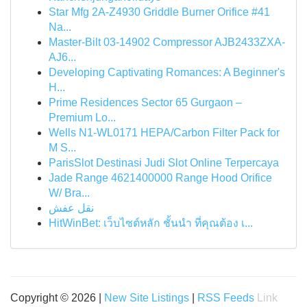
Star Mfg 2A-Z4930 Griddle Burner Orifice #41
Na...
Master-Bilt 03-14902 Compressor AJB2433ZXA-
AJ6...
Developing Captivating Romances: A Beginner's
H...
Prime Residences Sector 65 Gurgaon –
Premium Lo...
Wells N1-WL0171 HEPA/Carbon Filter Pack for
M S...
ParisSlot Destinasi Judi Slot Online Terpercaya
Jade Range 4621400000 Range Hood Orifice
W/ Bra...
نقل عفش
HitWinBet: เว็บไซต์หลัก ชั้นนำ ที่คุณต้อง เ...
Copyright © 2026 |
New Site Listings
|
RSS Feeds
Link