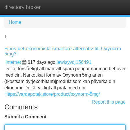
directory broker
Tog
navi
Home
1
Finns det ekonomiskt smartare alternativ till Oxynorm
5mg?
Internet
617 days ago
lewisyvqj156491
Det är förståeligt att man vill spara pengar när man behöver
medicin. Narkotika i form av Oxynorm 5mg är en
{(kostsam|dyr|exorbitant)|produkt som kan påverka din
ekonomi. Det är viktigt att prata med din
Https://vardapotek.store/product/oxynorm-5mg/
Report this page
Comments
Submit a Comment